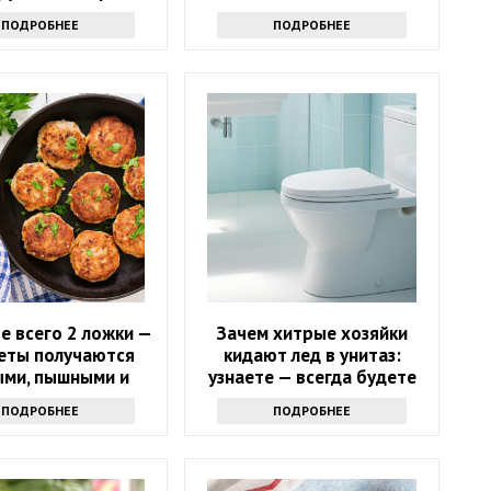
го не оставит
ПОДРОБНЕЕ
ПОДРОБНЕЕ
авнодушным
е всего 2 ложки —
Зачем хитрые хозяйки
леты получаются
кидают лед в унитаз:
ыми, пышными и
узнаете — всегда будете
ыми: кулинарный
делать только так
ПОДРОБНЕЕ
ПОДРОБНЕЕ
секрет