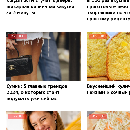
Когда гости стучат в дверь:
В 100 раз вкуснее
шикарная копеечная закуска
приготовьте неж
за 3 минуты
творожники по э
простому рецепт
ЛУЧШЕЕ
ЛУЧШЕЕ
Сумки: 5 главных трендов
Вкуснейший кулич
2024, о которых стоит
нежный и сочный
подумать уже сейчас
ЛУЧШЕЕ
ЛУЧШЕЕ