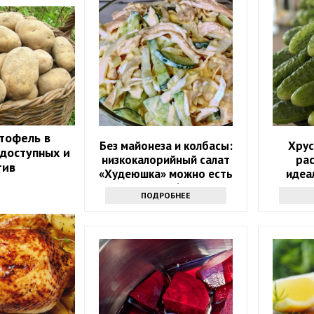
тофель в
Без майонеза и колбасы:
Хрус
 доступных и
низкокалорийный салат
ра
тив
«Худеюшка» можно есть
идеа
даже после 6 вечера
ПОДРОБНЕЕ