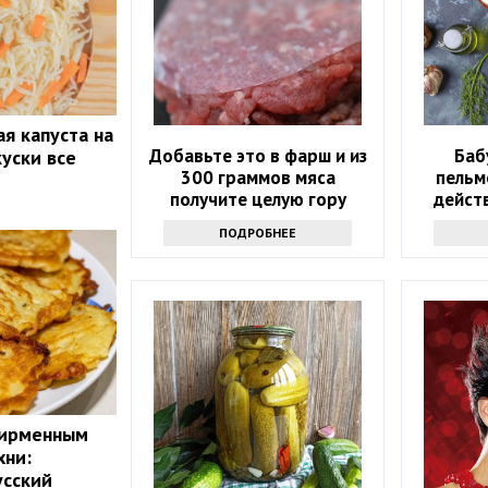
я капуста на
Добавьте это в фарш и из
Баб
куски все
300 граммов мяса
пельм
получите целую гору
дейст
вкусных котлет
ПОДРОБНЕЕ
фирменным
хни:
усский