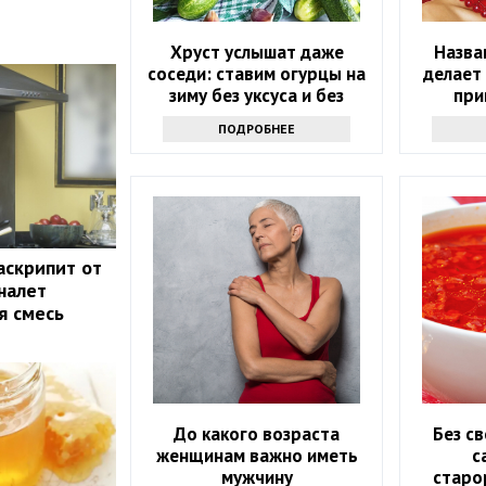
Хруст услышат даже
Назва
соседи: ставим огурцы на
делает
зиму без уксуса и без
при
сахара – хранить можно
ПОДРОБНЕЕ
без подвала
аскрипит от
налет
я смесь
До какого возраста
Без св
женщинам важно иметь
с
мужчину
старо