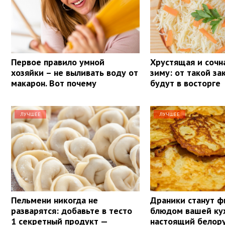
Первое правило умной
Хрустящая и сочна
хозяйки – не выливать воду от
зиму: от такой за
макарон. Вот почему
будут в восторге
ЛУЧШЕЕ
ЛУЧШЕЕ
Пельмени никогда не
Драники станут 
разварятся: добавьте в тесто
блюдом вашей ку
1 секретный продукт —
настоящий белор