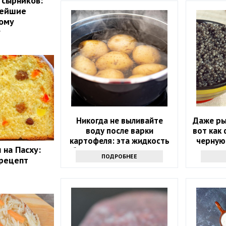
 сырников:
нейшие
тому
у
Никогда не выливайте
Даже ры
воду после варки
вот как
картофеля: эта жидкость
черную
 на Пасху:
буквально на вес золота
ПОДРОБНЕЕ
 рецепт