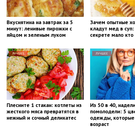
Вкуснятина на завтрак за 5
Зачем опытные х
минут: ленивые пирожки с
кладут мед в суп:
яйцом и зеленым луком
секрете мало кто
ЛУЧШЕЕ
ЛУЧШЕЕ
Плесните 1 стакан: котлеты из
Из 50 в 40, надел
жесткого мяса превратятся в
помолодели: 5 цв
нежный и сочный деликатес
одежды, которые
возраст