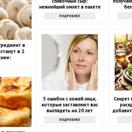
сливочный сыр:
получаю
нежнейший омлет в пакете
без
всего за 10 минут
ПОДРОБНЕЕ
гредиент в
станут в 2
снее:
5 ошибок с кожей лица,
Секрет 
которые заставляют вас
раск
выглядеть на 20 лет
добавит
старше
ПОДРОБНЕЕ