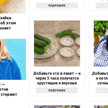
нико
ПОДРОБНЕЕ
р
озяйки
 об этом
 знает
Добавьте это в пакет – и
Добавьт
через 3 часа получатся
и кот
хрустящие и вкусные
сочн
и —
малосольные огурцы
вкусн
етов
ПОДРОБНЕЕ
 стирают