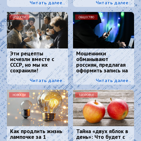
Читать далее..
Читать далее..
маскирует седину
лучше любой краски
НОВОСТИ
ОБЩЕСТВО
Эти рецепты
Мошенники
исчезли вместе с
обманывают
СССР, но мы их
россиян, предлагая
сохранили!
оформить запись на
диспансеризацию
Читать далее..
Читать далее..
НОВОСТИ
ЗДОРОВЬЕ
Как продлить жизнь
Тайна «двух яблок в
лампочке за 1
день»: Что будет с