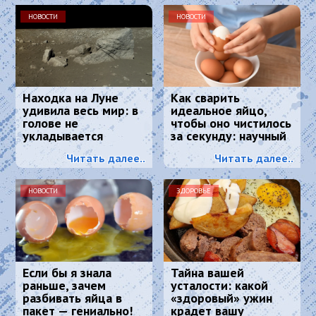
НОВОСТИ
НОВОСТИ
Находка на Луне
Как сварить
удивила весь мир: в
идеальное яйцо,
голове не
чтобы оно чистилось
укладывается
за секунду: научный
метод, основанный
Читать далее..
Читать далее..
на физике
НОВОСТИ
ЗДОРОВЬЕ
Если бы я знала
Тайна вашей
раньше, зачем
усталости: какой
разбивать яйца в
«здоровый» ужин
пакет — гениально!
крадет вашу