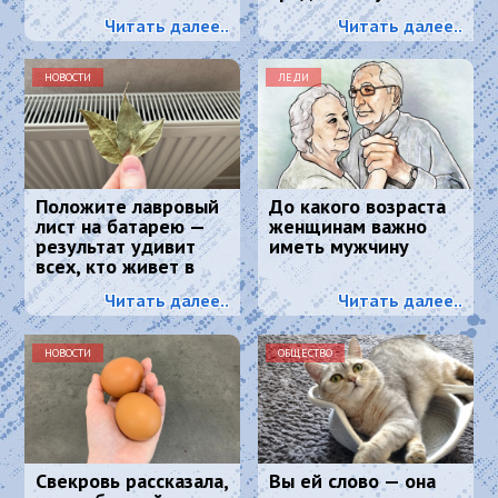
энергию и красоту
Читать далее..
Читать далее..
НОВОСТИ
ЛЕДИ
Положите лавровый
До какого возраста
лист на батарею —
женщинам важно
результат удивит
иметь мужчину
всех, кто живет в
квартире
Читать далее..
Читать далее..
НОВОСТИ
ОБЩЕСТВО
Свекровь рассказала,
Вы ей слово — она