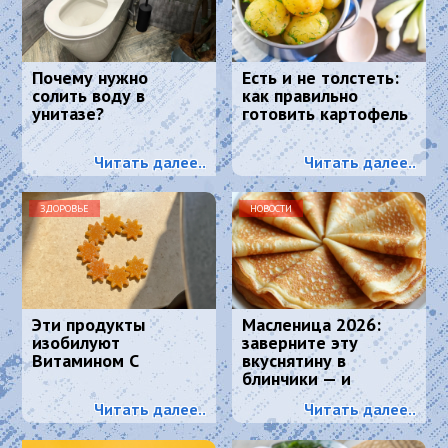
Почему нужно
Есть и не толстеть:
солить воду в
как правильно
унитазе?
готовить картофель
Читать далее..
Читать далее..
ЗДОРОВЬЕ
НОВОСТИ
Эти продукты
Масленица 2026:
изобилуют
заверните эту
Витамином С
вкуснятину в
блинчики — и
подавайте как
Читать далее..
Читать далее..
главное блюдо