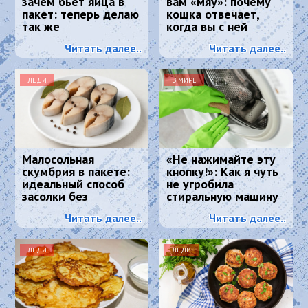
зачем бьет яйца в
вам «мяу»: почему
пакет: теперь делаю
кошка отвечает,
так же
когда вы с ней
разговариваете
Читать далее..
Читать далее..
ЛЕДИ
В МИРЕ
Малосольная
«Не нажимайте эту
скумбрия в пакете:
кнопку!»: Как я чуть
идеальный способ
не угробила
засолки без
стиральную машину
маринада — вкуснее,
и что спасло
Читать далее..
Читать далее..
чем в магазине
ситуацию
ЛЕДИ
ЛЕДИ