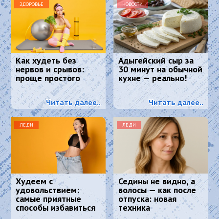
ЗДОРОВЬЕ
НОВОСТИ
Как худеть без
Адыгейский сыр за
нервов и срывов:
30 минут на обычной
проще простого
кухне — реально!
Читать далее..
Читать далее..
ЛЕДИ
ЛЕДИ
Худеем с
Седины не видно, а
удовольствием:
волосы — как после
самые приятные
отпуска: новая
способы избавиться
техника
от лишнего веса.
окрашивания