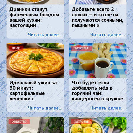
Драники станут
Добавьте всего 2
фирменным блюдом
ложки — и котлеты
вашей кухни:
получаются сочными,
настоящий
пышными и
белорусский рецепт
вкусными:
Читать далее..
Читать далее..
кулинарный секрет
ЛЕДИ
ЗДОРОВЬЕ
Идеальный ужин за
Что будет если
30 минут:
добавлять мёд в
картофельные
горячий чай:
лепёшки с
канцероген в кружке
хрустящей корочкой
обеспечен?
Читать далее..
Читать далее..
и тягучим сыром
ОБЩЕСТВО
ЗДОРОВЬЕ