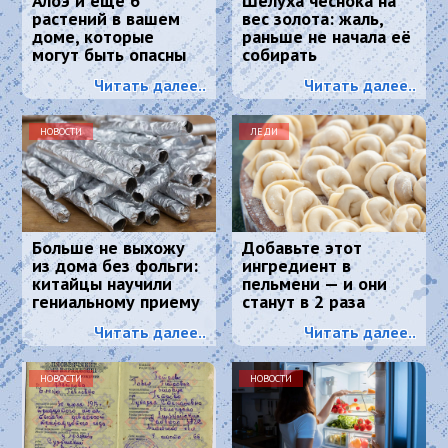
Алоэ и еще 6
Шелуха чеснока на
растений в вашем
вес золота: жаль,
доме, которые
раньше не начала её
могут быть опасны
собирать
для вашего
Читать далее..
Читать далее..
здоровья
НОВОСТИ
ЛЕДИ
Больше не выхожу
Добавьте этот
из дома без фольги:
ингредиент в
китайцы научили
пельмени — и они
гениальному приему
станут в 2 раза
- просто и дешево
сочнее и вкуснее:
Читать далее..
Читать далее..
понравится всем
НОВОСТИ
НОВОСТИ