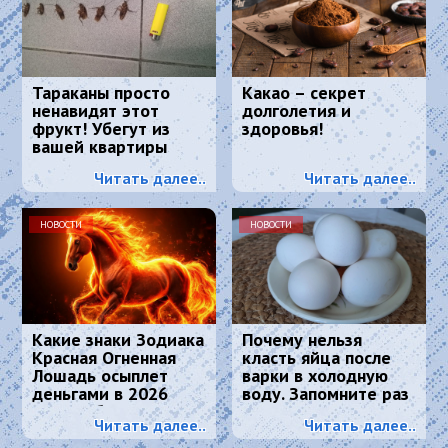
Тараканы просто
Какао – секрет
ненавидят этот
долголетия и
фрукт! Убегут из
здоровья!
вашей квартиры
навсегда
Читать далее..
Читать далее..
НОВОСТИ
НОВОСТИ
Какие знаки Зодиака
Почему нельзя
Красная Огненная
класть яйца после
Лошадь осыплет
варки в холодную
деньгами в 2026
воду. Запомните раз
году: 4 баловня
и навсегда
Читать далее..
Читать далее..
Судьбы