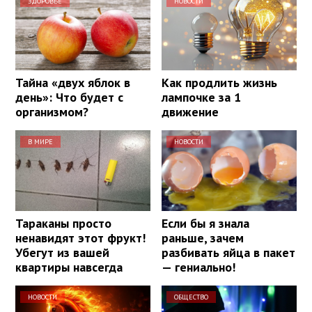
ЗДОРОВЬЕ
НОВОСТИ
Тайна «двух яблок в
Как продлить жизнь
день»: Что будет с
лампочке за 1
организмом?
движение
В МИРЕ
НОВОСТИ
Тараканы просто
Если бы я знала
ненавидят этот фрукт!
раньше, зачем
Убегут из вашей
разбивать яйца в пакет
квартиры навсегда
— гениально!
НОВОСТИ
ОБЩЕСТВО