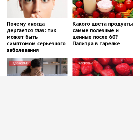
Почему иногда
Какого цвета продукты
дергается глаз: тик
самые полезные и
может быть
ценные после 60?
симптомом серьезного
Палитра в тарелке
заболевания
ЗДОРОВЬЕ
ЗДОРОВЬЕ
Как восстановить
Польза
зрение без операции:
«клубникотерапии»:
методы, которые
почему ученые
работают
призывают людей в
возрасте 50+ налегать
на эту ягоду