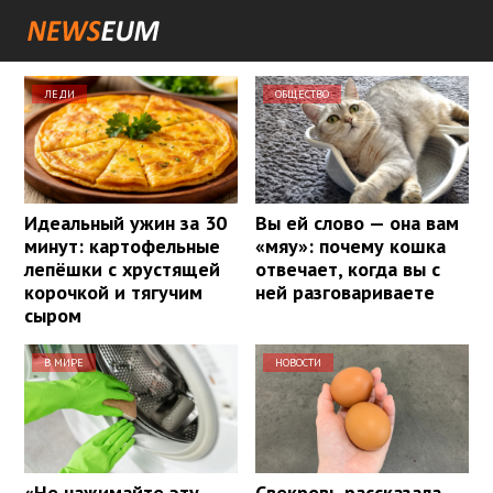
ЛЕДИ
ОБЩЕСТВО
Идеальный ужин за 30
Вы ей слово — она вам
минут: картофельные
«мяу»: почему кошка
лепёшки с хрустящей
отвечает, когда вы с
корочкой и тягучим
ней разговариваете
сыром
В МИРЕ
НОВОСТИ
«Не нажимайте эту
Свекровь рассказала,