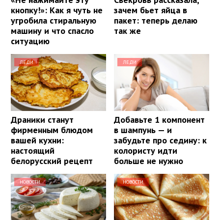
кнопку!»: Как я чуть не
зачем бьет яйца в
угробила стиральную
пакет: теперь делаю
машину и что спасло
так же
ситуацию
ЛЕДИ
ЛЕДИ
Драники станут
Добавьте 1 компонент
фирменным блюдом
в шампунь — и
вашей кухни:
забудьте про седину: к
настоящий
колористу идти
белорусский рецепт
больше не нужно
НОВОСТИ
НОВОСТИ