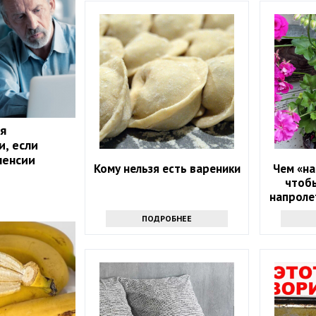
я
и, если
пенсии
Кому нельзя есть вареники
Чем «на
чтобы
напролет
прос
ПОДРОБНЕЕ