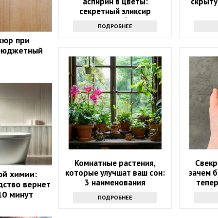
аспирин в цветы:
скрыту
секретный эликсир
долголетия букетов
ПОДРОБНЕЕ
кюр при
бюджетный
Комнатные растения,
Свекр
которые улучшат ваш сон:
зачем б
ой химии:
3 наименования
тепер
дство вернет
10 минут
ПОДРОБНЕЕ