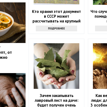
Кто хранил этот документ
Что случ
в СССР может
помидо
рассчитывать на крупный
бонус
ПОДРОБНЕЕ
т
пт, от
ожно
Зачем закапывать
Как в
лавровый лист на даче:
люди: д
будет получен очень
3 особен