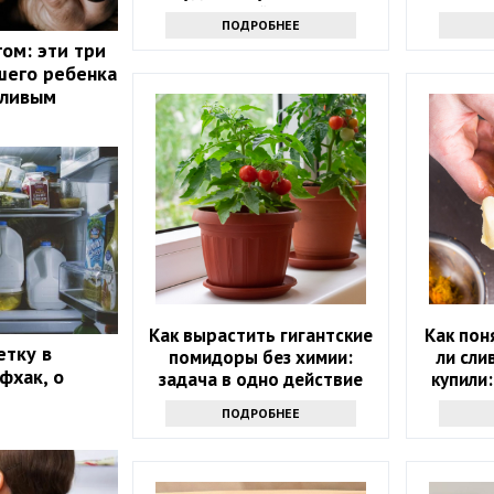
интересный результат
пр
ПОДРОБНЕЕ
ом: эти три
шего ребенка
тливым
Как вырастить гигантские
Как пон
етку в
помидоры без химии:
ли сли
фхак, о
задача в одно действие
купили:
проду
ПОДРОБНЕЕ