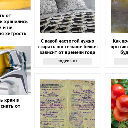
ть от
ни хранились
 и не
ая хитрость
С какой частотой нужно
Как пр
стирать постельное белье:
противн
зависит от времени года
буд
ПОДРОБНЕЕ
ь кран в
 сиять от