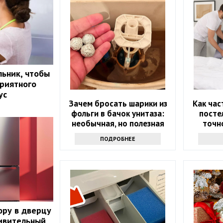
ьник, чтобы
приятного
ус
Зачем бросать шарики из
Как час
фольги в бачок унитаза:
посте
необычная, но полезная
точно
хитрость
ПОДРОБНЕЕ
юру в дверцу
ивительный