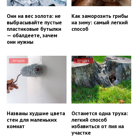
Они на вес золота: не
Как заморозить грибы
выбрасывайте пустые
на зиму: самый легкий
пластиковые бутылки
способ
— обалдеете, зачем
они нужны
ЛУЧШЕЕ
ЛУЧШЕЕ
Названы худшие цвета
Останется одна труха:
стен для маленьких
легкий способ
комнат
избавиться от пня на
участке