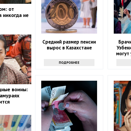
ом: от
а никогда не
Средний размер пенсии
Брач
вырос в Казахстане
Узбек
могут 
ПОДРОБНЕЕ
дные воины:
самураях
ится