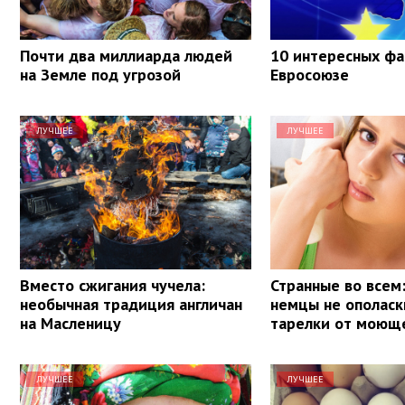
Почти два миллиарда людей
10 интересных фа
на Земле под угрозой
Евросоюзе
ЛУЧШЕЕ
ЛУЧШЕЕ
Вместо сжигания чучела:
Странные во всем
необычная традиция англичан
немцы не ополас
на Масленицу
тарелки от моюще
ЛУЧШЕЕ
ЛУЧШЕЕ