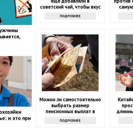
еще добавляли в
против 
советский чай, чтобы вкус
самую
стал неповторимым
ПОДРОБНЕЕ
мужчины
ывается,
о
Можно ли самостоятельно
Китай
выбрать размер
прос
пенсионных выплат в
длинны
охозяйки
Казахстане
русск
е: и это при
ПОДРОБНЕЕ