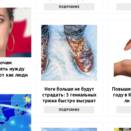
состояние
ПОДРОБНЕЕ
ночам
лять нужду
от как люди
Ноги больше не будут
Повышен
страдать: 3 гениальных
году в 
трюка быстро высушат
ли
обувь зимой
ПОДРОБНЕЕ