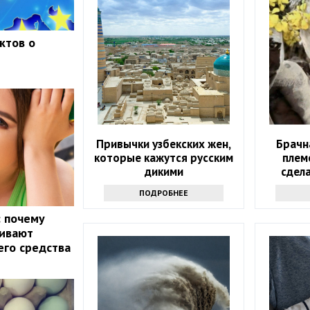
ктов о
Привычки узбекских жен,
Брачн
которые кажутся русским
плем
дикими
сдела
ПОДРОБНЕЕ
: почему
кивают
го средства