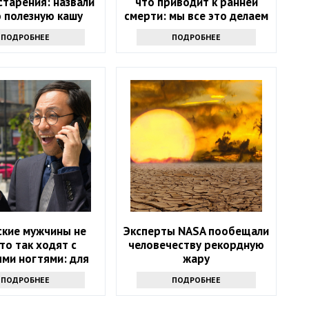
старения: назвали
что приводит к ранней
 полезную кашу
смерти: мы все это делаем
людям 50+
ПОДРОБНЕЕ
ПОДРОБНЕЕ
ские мужчины не
Эксперты NASA пообещали
то так ходят с
человечеству рекордную
ми ногтями: для
жару
их это дикость
ПОДРОБНЕЕ
ПОДРОБНЕЕ