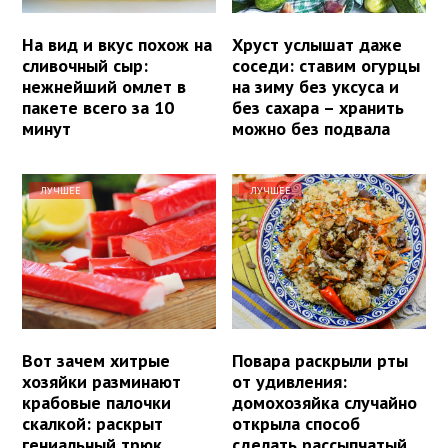
На вид и вкус похож на
Хруст услышат даже
сливочный сыр:
соседи: ставим огурцы
нежнейший омлет в
на зиму без уксуса и
пакете всего за 10
без сахара – хранить
минут
можно без подвала
ЛУЧШЕЕ
ЛУЧШЕЕ
Вот зачем хитрые
Повара раскрыли рты
хозяйки разминают
от удивления:
крабовые палочки
домохозяйка случайно
скалкой: раскрыт
открыла способ
гениальный трюк
сделать рассыпчатый