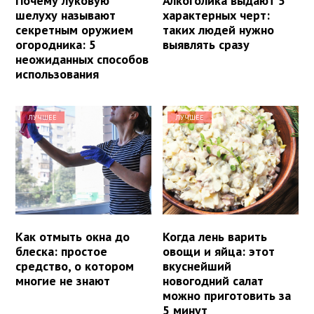
Почему луковую
Алкоголика выдают 5
шелуху называют
характерных черт:
секретным оружием
таких людей нужно
огородника: 5
выявлять сразу
неожиданных способов
использования
ЛУЧШЕЕ
ЛУЧШЕЕ
Как отмыть окна до
Когда лень варить
блеска: простое
овощи и яйца: этот
средство, о котором
вкуснейший
многие не знают
новогодний салат
можно приготовить за
5 минут