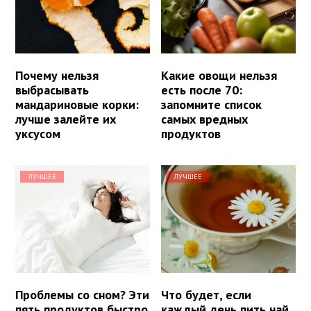
Почему нельзя
Какие овощи нельзя
выбрасывать
есть после 70:
мандариновые корки:
запомните список
лучше залейте их
самых вредных
уксусом
продуктов
ЛУЧШЕЕ
ЛУЧШЕЕ
Проблемы со сном? Эти
Что будет, если
пять продуктов быстро
каждый день пить чай