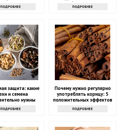
ите внимание на
стоит обратиться к врачу
ПОДРОБНЕЕ
ПОДРОБНЕЕ
тот список
ая защита: какие
Почему нужно регулярно
ехи и семена
употреблять корицу: 5
вительно нужны
положительных эффектов
после 60?
ПОДРОБНЕЕ
ПОДРОБНЕЕ