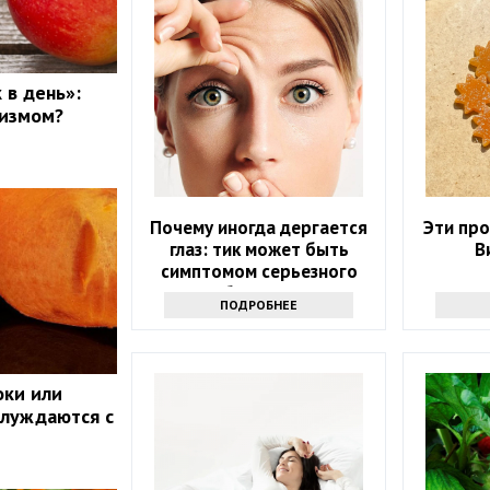
 в день»:
низмом?
Почему иногда дергается
Эти пр
глаз: тик может быть
В
симптомом серьезного
заболевания
ПОДРОБНЕЕ
оки или
блуждаются с