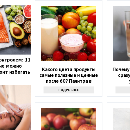
онтролем: 11
рые можно
Какого цвета продукты
Почему 
оит избегать
самые полезные и ценные
сраз
после 60? Палитра в
тарелке
ПОДРОБНЕЕ