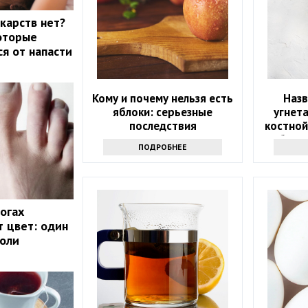
екарств нет?
которые
ся от напасти
Кому и почему нельзя есть
Наз
яблоки: серьезные
угнет
последствия
костной
уберит
ПОДРОБНЕЕ
ногах
 цвет: один
холи