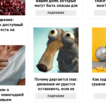
вашем доме, которые
спасе
могут быть опасны для
мозг
вашего здоровья
ка
ПОДРОБНЕЕ
арение:
н доступный
есть на
Почему дергается глаз:
Как худ
движения не удастся
срывов
остановить, если не
или о
узнаете причину
 новогодней
ПОДРОБНЕЕ
ровьем