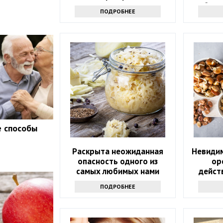
Обрат
ПОДРОБНЕЕ
э
е способы
Раскрыта неожиданная
Невидим
опасность одного из
ор
самых любимых нами
дейст
продуктов
ПОДРОБНЕЕ