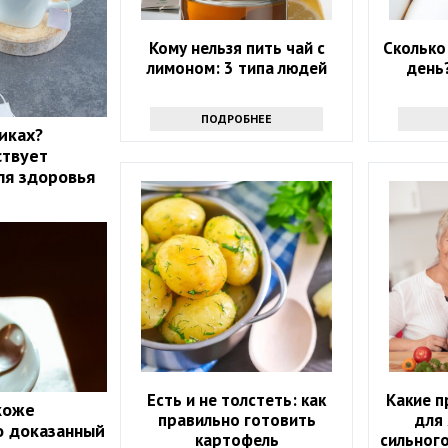
Кому нельзя пить чай с
Сколько
лимоном: 3 типа людей
день
ПОДРОБНЕЕ
иках?
ствует
ля здоровья
Есть и не толстеть: как
Какие 
 коже
правильно готовить
для 
о доказанный
картофель
сильного