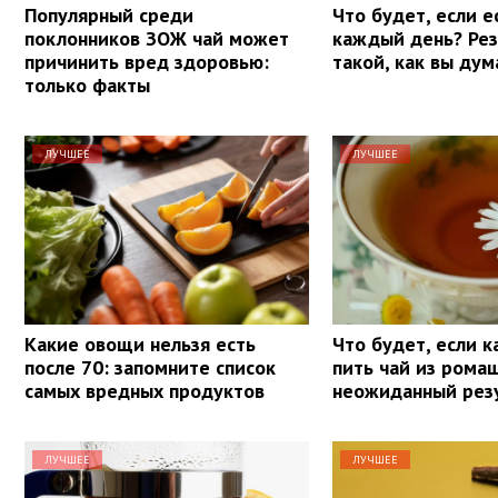
Популярный среди
Что будет, если е
поклонников ЗОЖ чай может
каждый день? Рез
причинить вред здоровью:
такой, как вы ду
только факты
ЛУЧШЕЕ
ЛУЧШЕЕ
Какие овощи нельзя есть
Что будет, если 
после 70: запомните список
пить чай из рома
самых вредных продуктов
неожиданный рез
ЛУЧШЕЕ
ЛУЧШЕЕ