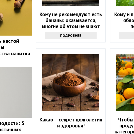
Кому не рекомендуют есть
Кому и п
бананы: оказывается,
ябло
многие об этом не знают
п
ПОДРОБНЕЕ
ь настой
ты
ства напитка
Какао – секрет долголетия
Чтобы 
лодости: 5
и здоровья!
проду
астичных
категор