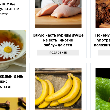
сть мед
ультат не
маете
Какую часть курицы лучше
Почему
не есть: многие
употре
заблуждаются
положит
ПОДРОБНЕЕ
каждый день
шки:
ультат