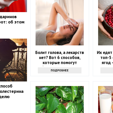
ндаринов
рот: об этом
Болит голова, а лекарств
Их едят
нет? Вот 6 способов,
топ-5
которые помогут
ягод 
избавиться от напасти
ра
ПОДРОБНЕЕ
способ
холестерина
еделю