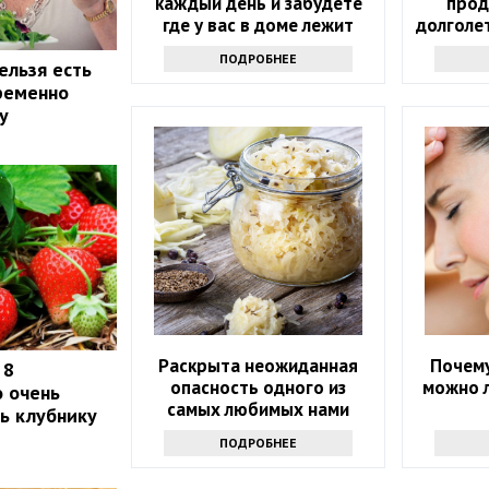
каждый день и забудете
прод
где у вас в доме лежит
долголе
аптечка
ПОДРОБНЕЕ
ельзя есть
пременно
у
Раскрыта неожиданная
Почему
 8
опасность одного из
можно л
о очень
самых любимых нами
ть клубнику
продуктов
ПОДРОБНЕЕ