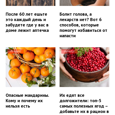
После 60 лет ешьте
Болит голова, а
это каждый день и
лекарств нет? Вот 6
забудете где у вас в
способов, которые
доме лежит аптечка
помогут избавиться от
напасти
ЛУЧШЕЕ
ЛУЧШЕЕ
Опасные мандарины.
Их едят все
Кому и почему их
долгожители: топ-5
нельзя есть
самых полезных ягод –
добавьте их в рацион в